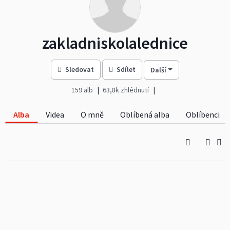
zakladniskolalednice
Sledovat
Sdílet
Další
159 alb
63,8k zhlédnutí
Alba
Videa
O mně
Oblíbená alba
Oblíbenci